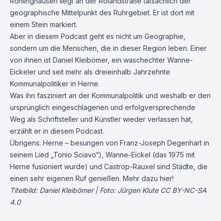
Röhlinghausen liegt an der Rolandstraße tatsächlich der
geographische Mittelpunkt des Ruhrgebiet. Er ist dort mit
einem
Stein
markiert.
Aber in diesem Podcast geht es nicht um Geographie,
sondern um die Menschen, die in dieser Region leben. Einer
von ihnen ist Daniel Kleibömer, ein waschechter Wanne-
Eickeler und seit mehr als dreieinhalb Jahrzehnte
Kommunalpolitiker in Herne.
Was ihn fasziniert an der Kommunalpolitik und weshalb er den
ursprünglich eingeschlagenen und erfolgversprechende
Weg als Schriftsteller und Künstler wieder verlassen hat,
erzählt er in diesem Podcast.
Übrigens: Herne – besungen von Franz-Joseph Degenhart in
seinem Lied „Tonio Sciavo“), Wanne-Eickel (das 1975 mit
Herne fusioniert wurde) und Castrop-Rauxel sind Städte, die
einen sehr eigenen Ruf genießen.
Mehr dazu hier!
Titelbild: Daniel Kleibömer | Foto: Jürgen Klute
CC BY-NC-SA
4.0