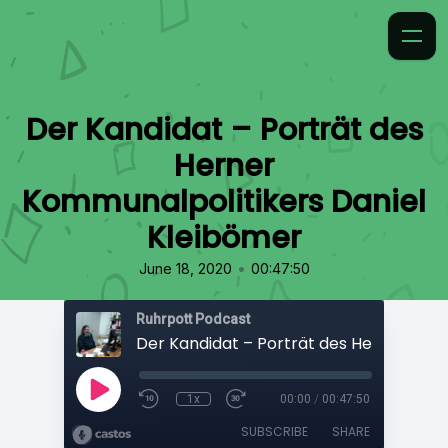
Der Kandidat – Porträt des
Herner
Kommunalpolitikers Daniel
Kleibömer
•
June 18, 2020
00:47:50
Ruhrpott Podcast
1x
00:00
/
00:47:50
SUBSCRIBE
SHARE