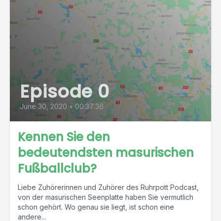
Episode 0
June 30, 2020
•
00:37:36
Kennen Sie den
bedeutendsten masurischen
Fußballclub?
Liebe Zuhörerinnen und Zuhörer des Ruhrpott Podcast,
von der masurischen Seenplatte haben Sie vermutlich
schon gehört. Wo genau sie liegt, ist schon eine
andere...